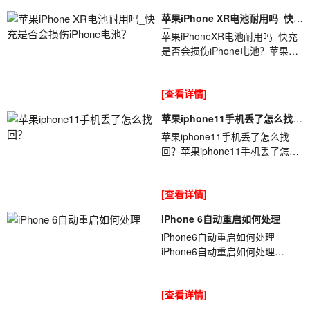
苹果iPhone XR电池耐用吗_快充
是
苹果iPhoneXR电池耐用吗_快充
是否会损伤iPhone电池？苹果
iPhoneXR电池耐用吗_快充是否
会损伤iPhone电池？很多人表
[查看详情]
示，快充对iPhoneXR的...
苹果iphone11手机丢了怎么找
回？
苹果iphone11手机丢了怎么找
回？苹果iphone11手机丢了怎么
找回？今年发布的iPhone11销量
超出意料，身边很多小伙伴都入
[查看详情]
手了这款新机。那...
iPhone 6自动重启如何处理
iPhone6自动重启如何处理
iPhone6自动重启如何处理
iPhone6自动重启如何处理?今年
苹果出现了新品,那么你现在手中
[查看详情]
还有苹果的旧款手...