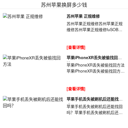
苏州苹果换屏多少钱
苏州苹果 正规维修
苏州苹果正规维修苏州苹果正规
维修苏州苹果正规维修fuSOBO
手机越来越强大，如今已经成为
了多数人生活中的必需品。而随
[查看详情]
着每天使用时...
苹果iPhoneXR丢失被偷找回方
法
苹果iPhoneXR丢失被偷找回方法
苹果iPhoneXR丢失被偷找回方法
号称最贵的苹果手机iphonexr已
经上市一段时间了，虽然遭受了
[查看详情]
国内华为和...
苹果手机丢失被刷机后还能找回
吗
苹果手机丢失被刷机后还能找回
吗？苹果手机丢失被刷机后还能
找回吗？很多朋友在苹果手机丢
失之后都非常紧张，毕竟苹果手